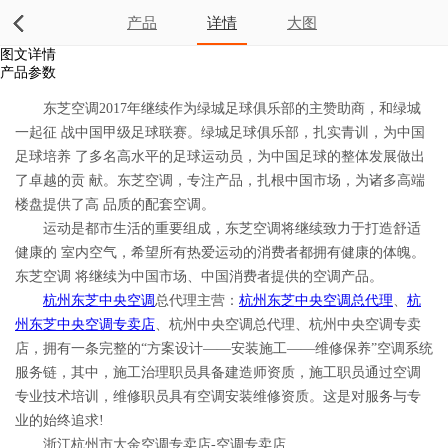
产品
详情
大图
图文详情
产品参数
东芝空调2017年继续作为绿城足球俱乐部的主赞助商，和绿城
一起征 战中国甲级足球联赛。绿城足球俱乐部，扎实青训，为中国
足球培养 了多名高水平的足球运动员，为中国足球的整体发展做出
了卓越的贡 献。东芝空调，专注产品，扎根中国市场，为诸多高端
楼盘提供了高 品质的配套空调。
运动是都市生活的重要组成，东芝空调将继续致力于打造舒适
健康的 室内空气，希望所有热爱运动的消费者都拥有健康的体魄。
东芝空调 将继续为中国市场、中国消费者提供的空调产品。
杭州东芝中央空调
总代理主营：
杭州东芝中央空调总代理
、
杭
州东芝中央空调专卖店
、杭州中央空调总代理、杭州中央空调专卖
店，拥有一条完整的“方案设计——安装施工——维修保养”空调系统
服务链，其中，施工治理职员具备建造师资质，施工职员通过空调
专业技术培训，维修职员具有空调安装维修资质。这是对服务与专
业的始终追求!
浙江杭州市大金空调专卖店-空调专卖店